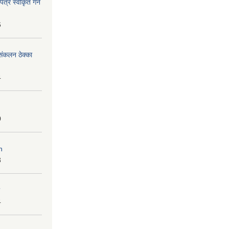
्र स्वीकृत गर्ने
6
ंकलन ठेक्का
4
0
n
3
4