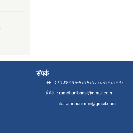
3
4
संपर्क
फोन : +९७७ ०२५-५६२५६६, ९८५२०६२०२९
ई मेल :
ramdhunibhasi@gmail.com
,
ito.ramdhunimun@gmail.com