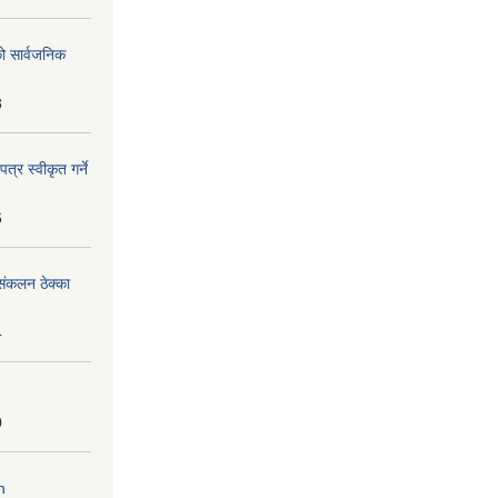
को सार्वजनिक
8
्र स्वीकृत गर्ने
6
ंकलन ठेक्का
4
0
n