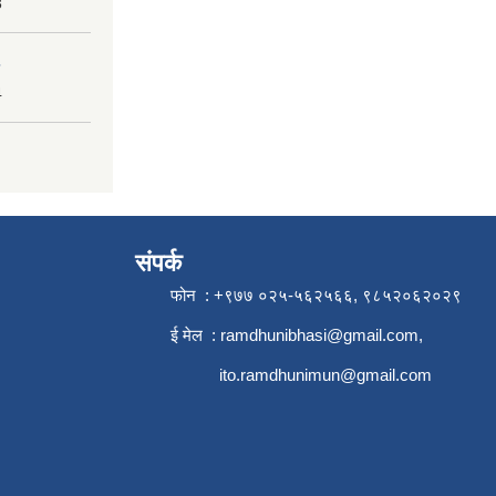
3
4
संपर्क
फोन : +९७७ ०२५-५६२५६६, ९८५२०६२०२९
ई मेल :
ramdhunibhasi@gmail.com
,
ito.ramdhunimun@gmail.com