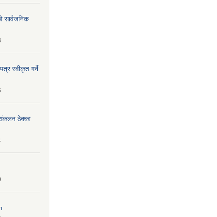
को सार्वजनिक
8
्र स्वीकृत गर्ने
6
ंकलन ठेक्का
4
0
n