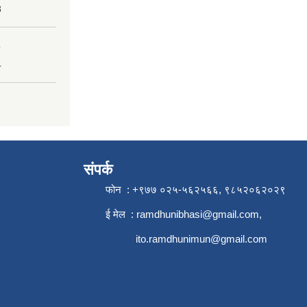
3
4
संपर्क
फोन : +९७७ ०२५-५६२५६६, ९८५२०६२०२९
ई मेल :
ramdhunibhasi@gmail.com
,
ito.ramdhunimun@gmail.com