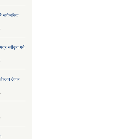
को सार्वजनिक
8
्र स्वीकृत गर्ने
6
ंकलन ठेक्का
4
0
n