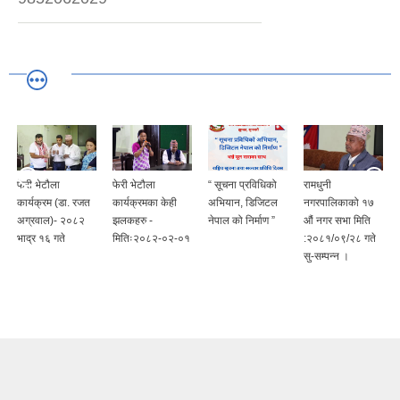
फेरी भेटौला
फेरी भेटौला
“ सूचना प्रविधिको
रामधुनी
कार्यक्रम (डा. रजत
कार्यक्रमका केही
अभियान, डिजिटल
नगरपालिकाको १७
अग्रवाल)- २०८२
झलकहरु -
नेपाल को निर्माण ”
औं नगर सभा मिति
भाद्र १६ गते
मितिः२०८२-०२-०१
:२०८१/०९/२८ गते
सु-सम्पन्न ।