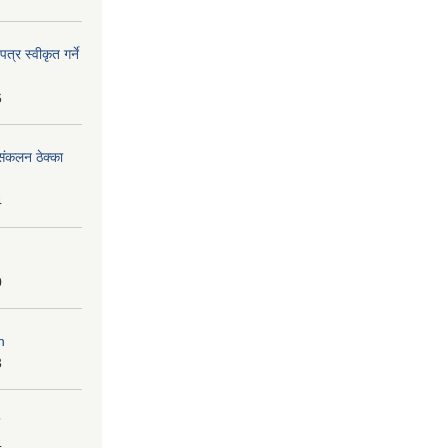
्र स्वीकृत गर्ने
6
ंकलन ठेक्का
4
0
n
3
4