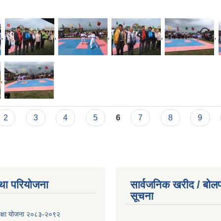
,
,
,
,
,
,
2
3
4
5
6
7
8
9
था परियोजना
सार्वजनिक खरीद / बोलप
सूचना
शिक्षा योजना २०८३-२०९२