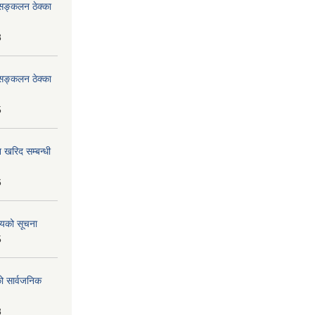
सङ्कलन ठेक्का
8
सङ्कलन ठेक्का
5
 खरिद सम्बन्धी
6
शयको सूचना
5
को सार्वजनिक
8