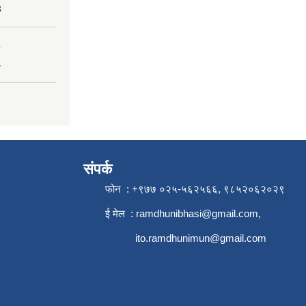
3
4
संपर्क
फोन : +९७७ ०२५-५६२५६६, ९८५२०६२०२९
ई मेल :
ramdhunibhasi@gmail.com
,
ito.ramdhunimun@gmail.com