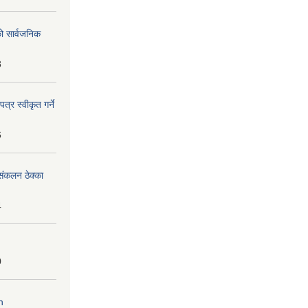
को सार्वजनिक
8
्र स्वीकृत गर्ने
6
ंकलन ठेक्का
4
0
n