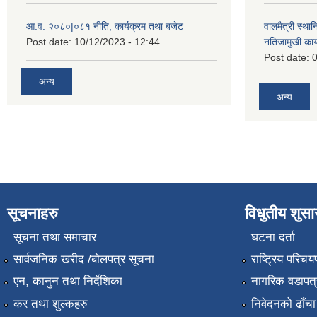
आ.व. २०८०|०८१ नीति, कार्यक्रम तथा बजेट
वालमैत्री स्थ
Post date:
10/12/2023 - 12:44
नतिजामुखी का
Post date:
0
अन्य
अन्य
सूचनाहरु
विधुतीय शुस
सूचना तथा समाचार
घटना दर्ता
सार्वजनिक खरीद /बोलपत्र सूचना
राष्ट्रिय परिचय
एन, कानुन तथा निर्देशिका
नागरिक वडापत्
कर तथा शुल्कहरु
निवेदनको ढाँचा